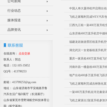
公司新闻
中国人寿大厦停机坪启用出动2
行业动态
飞机之家顺利完成WEY汽车
媒体报道
江西九江租一架400万直升机
品牌资讯
山东济南400万直升机空中婚
福建龙岩旅游景区租直升机空
湖北武汉一女老板租直升机开
在线咨询：
点击交谈
重庆一家具租400万直升机飞
联系人：郭总
电话：132-105-35852
河南许昌一楼盘租400万直升机
QQ号：413799253
地产出动400多万直升机飞跃
邮箱：413799253@qq.com
飞机之家顺利完成吉林敦化直
地址： 山东省济南市平安南路齐鲁
一架400万直升机在河北秦皇
汽车生活广场D展厅（长清展厅）
山东省莱芜市雪野湖航空科技体育公
飞机之家派出2架直升机参加2
园（航空基地）