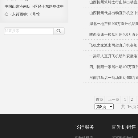
山西忻州繁峙太行山脉出动直
中国山东济南历下区经十东路奥体中
山西忻州代县出动直升机空中
心（东荷西柳）8号馆
湖北一地产租400万直升机助
陕西安康一楼盘租用400万直
飞机之家派出两架直升机参加
一架私人直升飞机助阵安徽淮
四川德阳一家居出动400万直
河南驻马店一商场出动400万
首页
上一页
1
2
共
16
页
飞行服务
直升机销售
直升机租赁
罗宾逊直升机