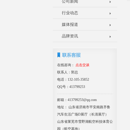
公司新闻
行业动态
媒体报道
品牌资讯
在线咨询：
点击交谈
联系人：郭总
电话：132-105-35852
QQ号：413799253
邮箱：413799253@qq.com
地址： 山东省济南市平安南路齐鲁
汽车生活广场D展厅（长清展厅）
山东省莱芜市雪野湖航空科技体育公
园（航空基地）