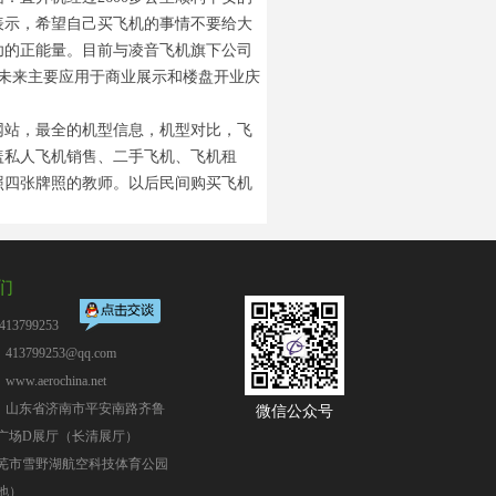
表示，希望自己买飞机的事情不要给大
功的正能量。目前与凌音飞机旗下公司
，未来主要应用于商业展示和楼盘开业庆
网站，最全的机型信息，机型对比，飞
盖私人飞机销售、二手飞机、飞机租
照四张牌照的教师。以后民间购买飞机
们
13799253
13799253@qq.com
：
www.aerochina.net
：山东省济南市平安南路齐鲁
微信公众号
广场D展厅（长清展厅）
芜市雪野湖航空科技体育公园
地）