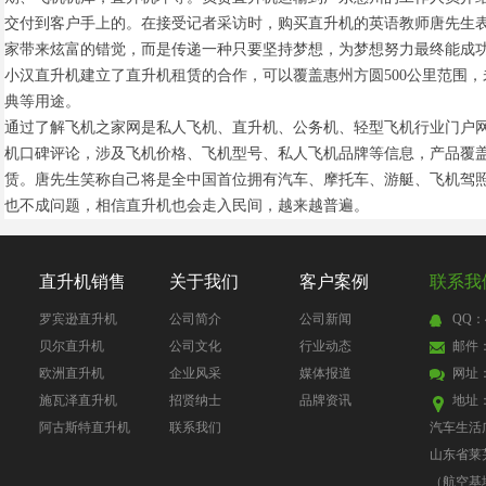
交付到客户手上的。在接受记者采访时，购买直升机的英语教师唐先生
家带来炫富的错觉，而是传递一种只要坚持梦想，为梦想努力最终能成
小汉直升机建立了直升机租赁的合作，可以覆盖惠州方圆500公里范围
典等用途。
通过了解飞机之家网是私人飞机、直升机、公务机、轻型飞机行业门户
机口碑评论，涉及飞机价格、飞机型号、私人飞机品牌等信息，产品覆
赁。唐先生笑称自己将是全中国首位拥有汽车、摩托车、游艇、飞机驾
也不成问题，相信直升机也会走入民间，越来越普遍。
直升机销售
关于我们
客户案例
联系我
罗宾逊直升机
公司简介
公司新闻
QQ：4
贝尔直升机
公司文化
行业动态
邮件：4
欧洲直升机
企业风采
媒体报道
网址
施瓦泽直升机
招贤纳士
品牌资讯
地址
阿古斯特直升机
联系我们
汽车生活
山东省莱
（航空基