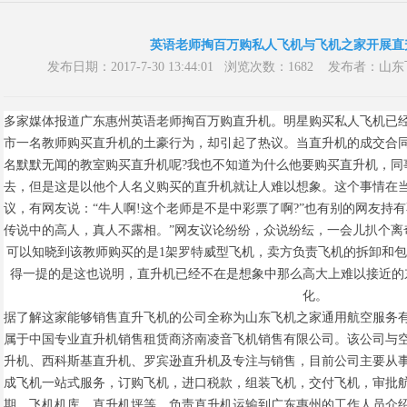
英语老师掏百万购私人飞机与飞机之家开展直
发布日期：2017-7-30 13:44:01 浏览次数：1682 发布
多家媒体报道广东惠州英语老师掏百万购直升机。明星购买私人飞机已
市一名教师购买直升机的土豪行为，却引起了热议。当直升机的成交合
名默默无闻的教室购买直升机呢?我也不知道为什么他要购买直升机，同
去，但是这是以他个人名义购买的直升机就让人难以想象。这个事情在
议，有网友说：“牛人啊!这个老师是不是中彩票了啊?”也有别的网友持
传说中的高人，真人不露相。”网友议论纷纷，众说纷纭，一会儿扒个离
可以知晓到该教师购买的是1架罗特威型飞机，卖方负责飞机的拆卸和
得一提的是这也说明，直升机已经不在是想象中那么高大上难以接近的
化。
据了解这家能够销售直升飞机的公司全称为山东飞机之家通用航空服务
属于中国专业直升机销售租赁商济南凌音飞机销售有限公司。该公司与
升机、西科斯基直升机、罗宾逊直升机及专注与销售，目前公司主要从
成飞机一站式服务，订购飞机，进口税款，组装飞机，交付飞机，审批
期、飞机机库，直升机坪等。负责直升机运输到广东惠州的工作人员介绍：