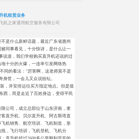
升机租赁业务
者：山东飞机之家通用航空服务有限公司
经不是什么新鲜话题，最近广东省惠州
同被同事看见，十分惊讶，是什么让一
事说道，我们学校购买直升机还说的过
当地十分的火爆，一连串引发网络热
有不同的看法：“厉害啊，这老师莫不是
奇身世，一会儿又众说纷纭。
包装，并安排运往买方指定地点。但是值
东西，而是走近了百姓身边，变得平民
有限公司，成立总部位于山东济南，隶
空客直升机、贝尔直升机、阿古斯塔直
事飞机销售、航空培训、飞机制造，形
航线，飞行培训，飞机登机、飞机分
直升机经过2600多公里顺利平安的