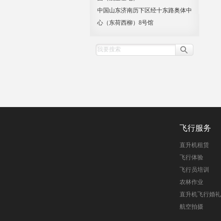
中国山东济南历下区经十东路奥体中
心（东荷西柳）8号馆
飞行服务
直升机租赁
飞行体验
飞行员培训
农林作业
直升机飞行婚礼
航空拍摄